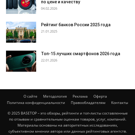
по цене и качеству
04.02.2026
Рейтинг банков России 2025 года
21.01.2025
Топ-15 лучших смартфонов 2026 года
22.01.2026
О сайте
Методология
Реклама
Оферта
Политика конфиденциальности
Правообладателям
Контакты
© 2025 BASETOP – это обзоры, рейтинги и топ-листы составленные
по отзывам и сравнительным оценкам товаров, услуг, компаний.
Материалы основаны на авторитетных исследованиях,
субъективном мнении автора или данных рейтинговых агентств.