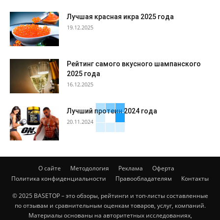
Лучшая красная икра 2025 года
19.12.2025
Рейтинг самого вкусного шампанского
2025 года
16.12.2025
Лучший протеин 2024 года
20.11.2024
О сайте
Методология
Реклама
Оферта
Политика конфиденциальности
Правообладателям
Контакты
© 2025 BASETOP – это обзоры, рейтинги и топ-листы составленные
по отзывам и сравнительным оценкам товаров, услуг, компаний.
Материалы основаны на авторитетных исследованиях,