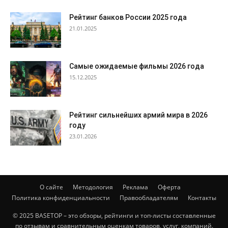
Рейтинг банков России 2025 года
21.01.2025
Самые ожидаемые фильмы 2026 года
15.12.2025
Рейтинг сильнейших армий мира в 2026
году
23.01.2026
О сайте
Методология
Реклама
Оферта
Политика конфиденциальности
Правообладателям
Контакты
© 2025 BASETOP – это обзоры, рейтинги и топ-листы составленные
по отзывам и сравнительным оценкам товаров, услуг, компаний.