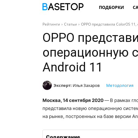
ПОДБОРКИ
С
Рейтинги
Статьи
OPPO представила ColorOS 11,
OPPO представил
операционную с
Android 11
Эксперт:
Илья Захаров
Методология
Москва, 14 сентября 2020
—
В рамках г
представила новую операционную систему
на рынке, построенных на базе версии And
Содержание