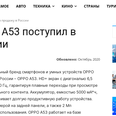
АМОЕ
АВТО
ТЕХНИКА
КИНО
СТРАНЫ
ТУР
 продажу в России
A53 поступил в
ии
Обновлено:
Октябрь 2020
ьный бренд смартфонов и умных устройств OPPO
России – OPPO А53. HD+ экран с диагональю 6,5
0 Гц, гарантируя плавные переходы при просмотре
ьного контента. Аккумулятор, емкостью 5000 мА*ч,
чивает долгую продуктивную работу устройства.
рой на задней панели, а также 2 Мп
спользования. OPPO A53 работает на базе