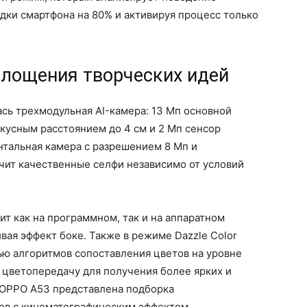
ядки смартфона на 80% и активируя процесс только
площения творческих идей
сь трехмодульная AI-камера: 13 Мп основной
окусным расстоянием до 4 см и 2 Мп сенсор
нтальная камера с разрешением 8 Мп и
ит качественные селфи независимо от условий
т как на программном, так и на аппаратном
вая эффект боке. Также в режиме Dazzle Color
ю алгоритмов сопоставления цветов на уровне
 цветопередачу для получения более ярких и
в OPPO A53 представлена подборка
ов с кинематографическим эффектом.