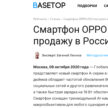
ПОДБОРКИ
С
Рейтинги
Статьи
Смартфон OPPO A53 поступил в
Смартфон OPPO 
продажу в Росс
Эксперт:
Евгений Леонов
Методология
Москва,
06 октября 2020 года
—
Глобал
представляет новый смартфон А-серии в 
дюймов обладает частотой обновления 9
социальных сетей и другого развлекател
а также быстрая зарядка на 18 Вт обеспе
Смартфон оснащен трехмодульной AI-каме
макрообъективом для любого сценария и