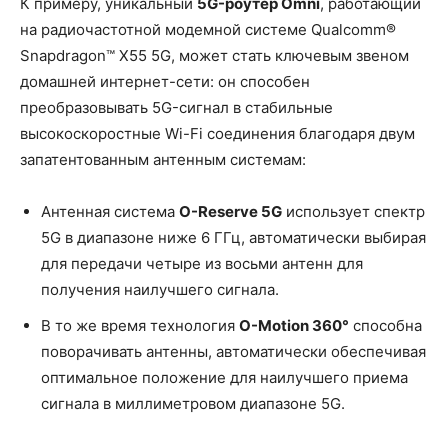
К примеру, уникальный
5
G
-роутер
Omni
, работающий
на радиочастотной модемной системе Qualcomm®
Snapdragon™ X55 5G, может стать ключевым звеном
домашней интернет-сети: он способен
преобразовывать 5G-сигнал в стабильные
высокоскоростные Wi-Fi соединения благодаря двум
запатентованным антенным системам:
Антенная система
O
-
Reserve
5
G
использует спектр
5G в диапазоне ниже 6 ГГц, автоматически выбирая
для передачи четыре из восьми антенн для
получения наилучшего сигнала.
В то же время технология
O
-
Motion
360°
способна
поворачивать антенны, автоматически обеспечивая
оптимальное положение для наилучшего приема
сигнала в миллиметровом диапазоне 5G.