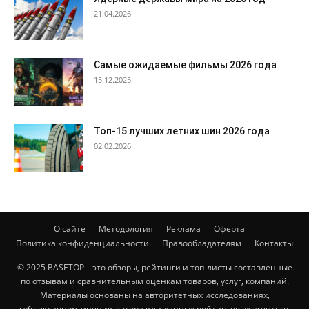
21.04.2026
Самые ожидаемые фильмы 2026 года
15.12.2025
Топ-15 лучших летних шин 2026 года
02.02.2026
О сайте
Методология
Реклама
Оферта
Политика конфиденциальности
Правообладателям
Контакты
© 2025 BASETOP – это обзоры, рейтинги и топ-листы составленные
по отзывам и сравнительным оценкам товаров, услуг, компаний.
Материалы основаны на авторитетных исследованиях,
субъективном мнении автора или данных рейтинговых агентств.