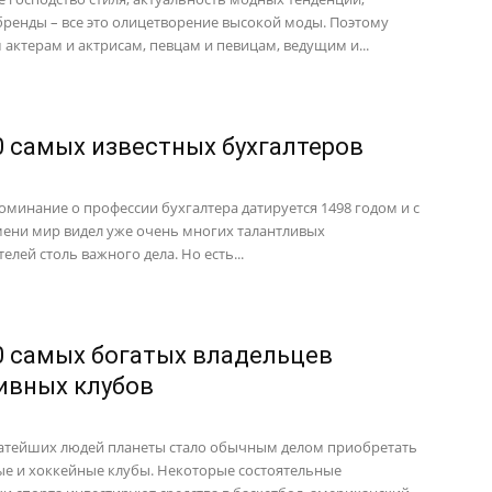
ренды – все это олицетворение высокой моды. Поэтому
 актерам и актрисам, певцам и певицам, ведущим и...
0 самых известных бухгалтеров
оминание о профессии бухгалтера датируется 1498 годом и с
мени мир видел уже очень многих талантливых
елей столь важного дела. Но есть...
0 самых богатых владельцев
ивных клубов
атейших людей планеты стало обычным делом приобретать
е и хоккейные клубы. Некоторые состоятельные