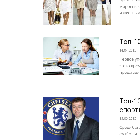
мировые б
известным
Топ-1
14.04.2013
Первое уп
этого вре
представит
Топ-1
спорт
15.03.2013
Среди бог
футбольны