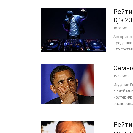
Рейти
Dj’s 2
10.01.2013
Авторитет
представи
что соста
Самые
15.12.2012
Издание F
людей мир
критерия:
распоряже
Рейти
музык