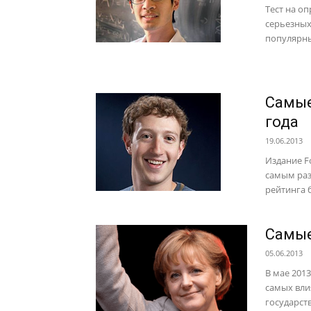
Тест на о
серьезных
популярны
Самые
года
19.06.2013
Издание F
самым раз
рейтинга б
Самые
05.06.2013
В мае 201
самых вли
государст