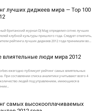
нг лучших диджеев мира — Top 100
012
ный британский журнал DJ Mag определил сотню лучших
телей клубной культуры пришлого года. Следует отметить,
вители рейтинга лучших диджеев 2012 года принимали во...
 влиятельные люди мира 2012
orbes ежегодно публикует рейтинг самых влиятельных
а. При составлении списка аналитики учитывают всего 4
 количество людей под управлением, имеющиеся в
нии...
нг самых высокооплачиваемых
антов 2012 года