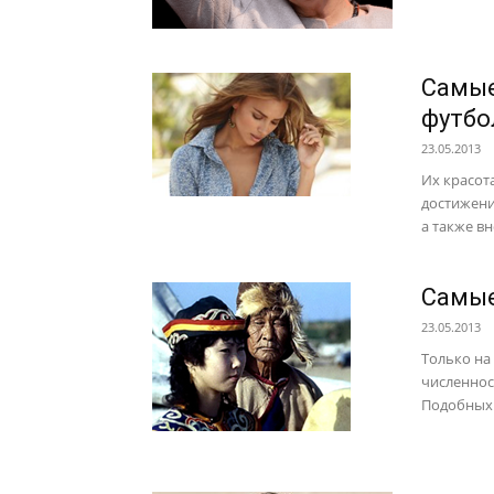
Cамые
футбо
23.05.2013
Их красот
достижени
а также вн
Самые
23.05.2013
Только на
численнос
Подобных 