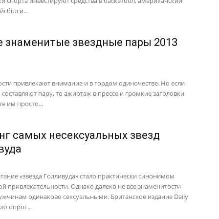
и спорта инвестируют средства в баскетбол, американский
йсбол и...
 знаменитые звездные пары 2013
сти привлекают внимание и в гордом одиночестве. Но если
ы составляют пару, то ажиотаж в прессе и громкие заголовки
е им просто...
нг самых несексуальных звезд
вуда
тание «звезда Голливуда» стало практически синонимом
ой привлекательности. Однако далеко не все знаменитости
ужчинам одинаково сексуальными. Британское издание Daily
ло опрос...