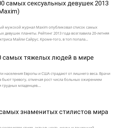
00 самых сексуальных девушек 2013
(Maxim)
й мужской журнал Maxim опубликовал список самых
ых девушек планеты. Рейтинг 2013 года возглавила 20-летняя
ктриса Майли Сайрус. Кроме-того, в топ попала...
0 самых тяжелых людей в мире
ти населения Европы и США страдают от лишнего веса. Врачи
а бьют тревогу, отмечая рост числа больных ожирением
 грудных младенцев....
 самых знаменитых стилистов мира
 господство стиля, актуальность модных тенденций,