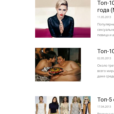
Топ-1
года 
11.05.2013
Популярны
сексуальн
певица и а
Топ-1
02.05.2013
Около тре
всего мир
даже среди
Топ-5
17.04.2013
Временное