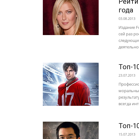
Рейти
года
03.08.2013
Издание F
сей раз р
следующие
деятельно
Топ-1
23.07.2013
Профессио
моральных
результат
всегда инт
Топ-1
15.07.2013