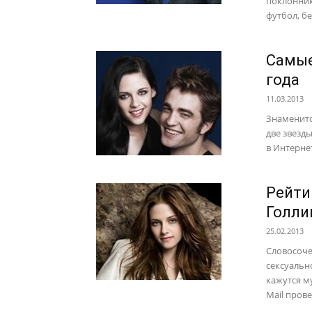
поклонник
футбол, бе
Самые
года
11.03.2013
Знаменито
две звезд
в Интернет
Рейти
Голли
25.02.2013
Словосоче
сексуальн
кажутся м
Mail прове