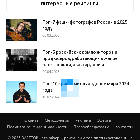
Интересные рейтинги:
Топ-7 фэшн-фотографов России в 2025
году
06.03.2026
Топ-5 российских композиторов и
продюсеров, работающих в жанре
электронной, авангардной и...
29.04.2025
Топ-10 криптомиллиардеров мира 2024
года
19.07.2024
О сайте
Методология
Реклама
Оферта
Политика конфиденциальности
Правообладателям
Контакты
© 2025 BASETOP – это обзоры, рейтинги и топ-листы составленные