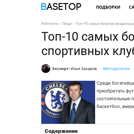
ПОДБОРКИ
С
Рейтинги
Люди
Топ-10 самых богатых владельц
Топ-10 самых б
спортивных клу
Эксперт:
Илья Захаров
Методология
Среди богатейш
приобретать фут
состоятельные п
баскетбол, амер
Содержание