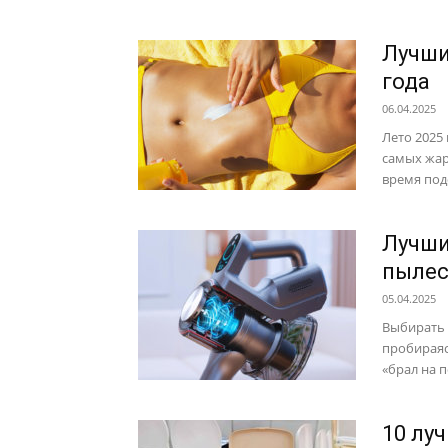
Лучши
года
06.04.2025
Лето 2025
самых жар
время под
Лучши
пылес
05.04.2025
Выбирать 
пробираяс
«брал на п
10 лу