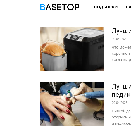
ПОДБОРКИ
С
Лучши
30.04.2025
Что может
корочкой 
когда вы р
Лучши
педик
29.04.2025
Пилкой дол
открыли н
и педикюра