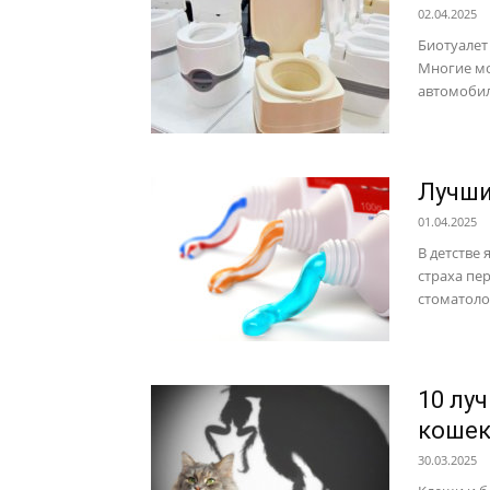
02.04.2025
Биотуалет
Многие мо
автомобил
Лучши
01.04.2025
В детстве
страха пер
стоматолог
10 лу
коше
30.03.2025