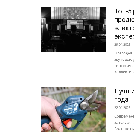
Топ-5
продю
элект
экспе
29.04.2025
В сегодня
звуковых 
синтетиче
коллектив
Лучши
года
22.04.2025
Современн
за вас, о
Больше ни