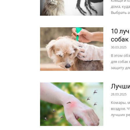
Клещи и б
дома, куд
Выбрать а
10 лу
собак
30.03.2025
В этом об
для собак 
защиту для
Лучши
28.03.2025
Комары, м
воздухе. 
лучших ре