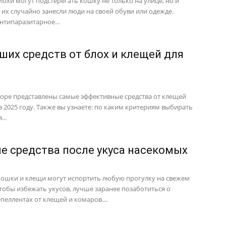
лохи могут подстерегать кошку не только на улице, но и
а их случайно занесли люди на своей обуви или одежде.
нтипаразитарное...
чших средств от блох и клещей для
зоре представлены самые эффективные средства от клещей
в 2025 году. Также вы узнаете: по каким критериям выбирать
...
е средства после укуса насекомых
ошки и клещи могут испортить любую прогулку на свежем
Чтобы избежать укусов, лучше заранее позаботиться о
пеллентах от клещей и комаров....