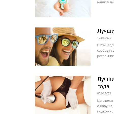
наши мамы
Лучши
17.04.2025
В 2025 го
свободу с
ретро, цв
Лучши
года
06.04.2025
Целлюлит 
о нарушен
подкожной