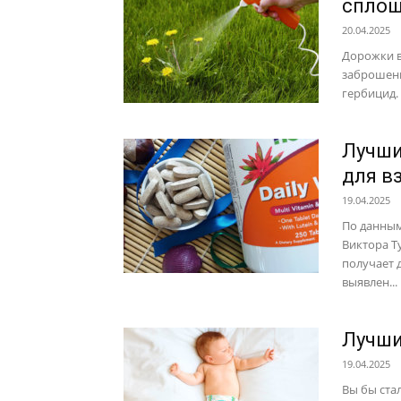
сплош
20.04.2025
Дорожки в
заброшенн
гербицид.
Лучши
для в
19.04.2025
По данным
Виктора Т
получает 
выявлен...
Лучши
19.04.2025
Вы бы стал