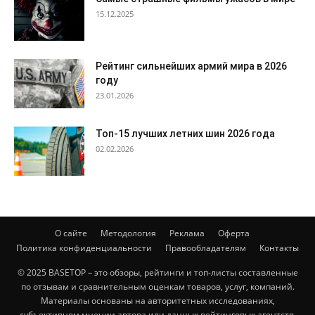
15.12.2025
Рейтинг сильнейших армий мира в 2026
году
23.01.2026
Топ-15 лучших летних шин 2026 года
02.02.2026
О сайте
Методология
Реклама
Оферта
Политика конфиденциальности
Правообладателям
Контакты
© 2025 BASETOP – это обзоры, рейтинги и топ-листы составленные
по отзывам и сравнительным оценкам товаров, услуг, компаний.
Материалы основаны на авторитетных исследованиях,
субъективном мнении автора или данных рейтинговых агентств.