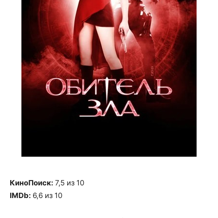
КиноПоиск:
7,5 из 10
IMDb:
6,6 из 10