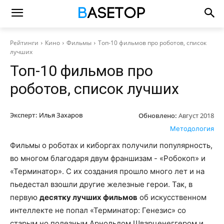
Рейтинги
Кино
Фильмы
Топ-10 фильмов про роботов, список
лучших
Топ-10 фильмов про
роботов, список лучших
Эксперт:
Илья Захаров
Обновлено:
Август 2018
Методология
Фильмы о роботах и киборгах получили популярность,
во многом благодаря двум франшизам - «Робокоп» и
«Терминатор». С их создания прошло много лет и на
пьедестал взошли другие железные герои. Так, в
первую
десятку лучших фильмов
об искусственном
интеллекте не попал «Терминатор: Генезис» со
старым но полезным Арнольдом Шварценеггером и