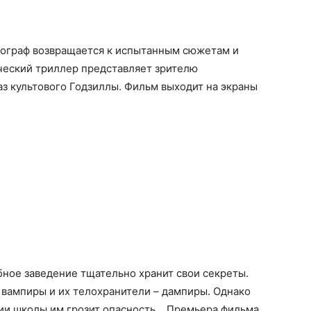
ограф возвращается к испытанным сюжетам и
ческий триллер представляет зрителю
з культового Годзиллы. Фильм выходит на экраны
бное заведение тщательно хранит свои секреты.
ь вампиры и их телохранители – дампиры. Однако
ии школы им грозит опасность… Премьера фильма