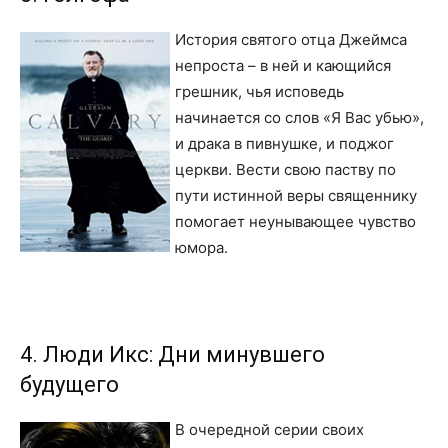
История святого отца Джеймса
непроста – в ней и кающийся
грешник, чья исповедь
начинается со слов «Я Вас убью»,
и драка в пивнушке, и поджог
церкви. Вести свою паству по
пути истинной веры священнику
помогает неунывающее чувство
юмора.
4. Люди Икс: Дни минувшего
будущего
В очередной серии своих