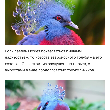
Если павлин может похвастаться пышным
надхвостьем, то красота веероносного голубя - в его
хохолке. Он состоит из распушенных перьев, с
выростами в виде продолговатых треугольников.