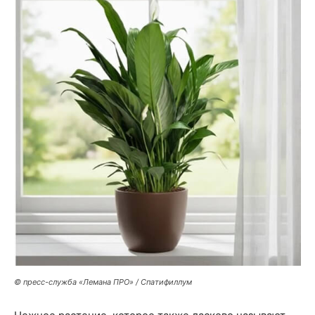
© пресс-служба «Лемана ПРО» / Спатифиллум