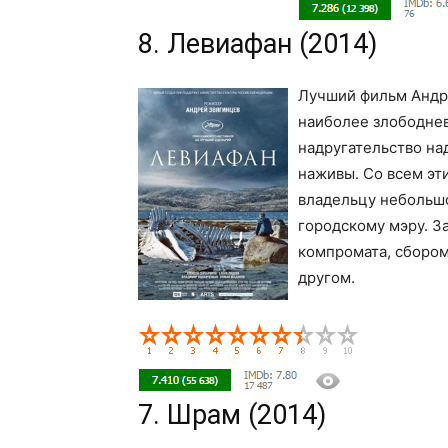
8. Левиафан (2014)
Лучший фильм Андре
наиболее злободне
надругательство на
наживы. Со всем эт
владельцу небольшо
городскому мэру. З
компромата, сбором
другом.
7. Шрам (2014)