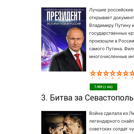
Лучшие российские 
открывает докумен
Владимиру Путину 
государственных кр
произошли в России 
самого Путина. Фил
многочисленные ин
3. Битва за Севастополь
Война сделала из 
легендарного снайп
советских солдат чу