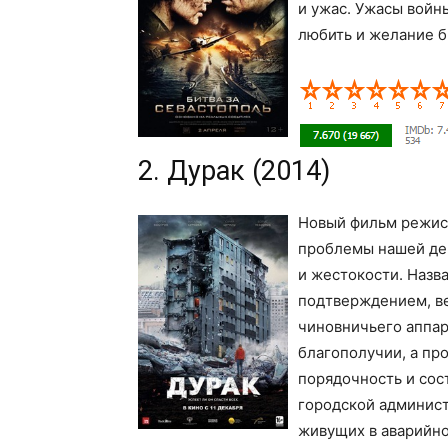
и ужас. Ужасы войн
любить и желание 
2. Дурак (2014)
Новый фильм режис
проблемы нашей дей
и жестокости. Назв
подтверждением, ве
чиновничьего аппар
благополучии, а про
порядочность и сос
городской админист
живущих в аварийн