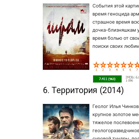
События этой карти
время геноцида арм
страшное время всю 
дочка-близняшкам у
время болью от сво
поиски своих люби
6. Территория (2014)
Геолог Илья Чинков
крупное золотое ме
тяжелое послевоенн
геологоразведчиков
суровой тундры, по