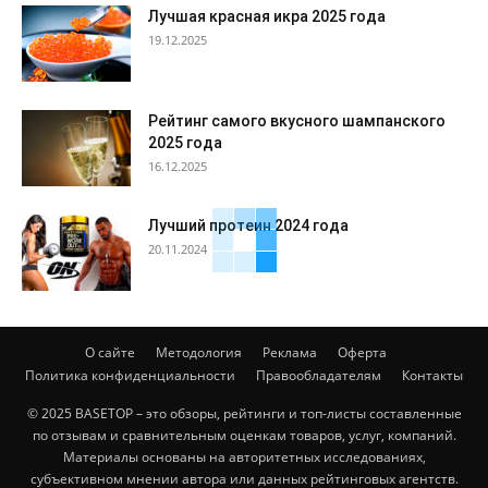
Лучшая красная икра 2025 года
19.12.2025
Рейтинг самого вкусного шампанского
2025 года
16.12.2025
Лучший протеин 2024 года
20.11.2024
О сайте
Методология
Реклама
Оферта
Политика конфиденциальности
Правообладателям
Контакты
© 2025 BASETOP – это обзоры, рейтинги и топ-листы составленные
по отзывам и сравнительным оценкам товаров, услуг, компаний.
Материалы основаны на авторитетных исследованиях,
субъективном мнении автора или данных рейтинговых агентств.