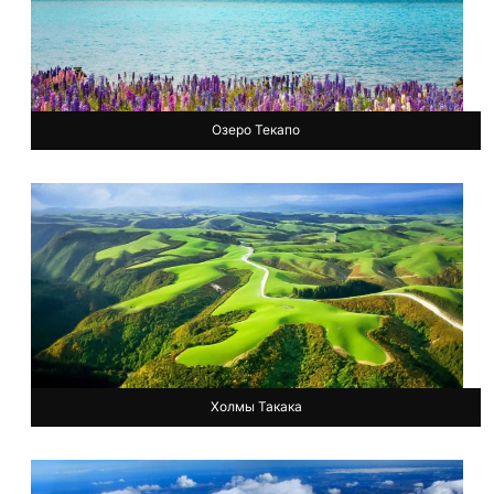
Озеро Текапо
Холмы Такака