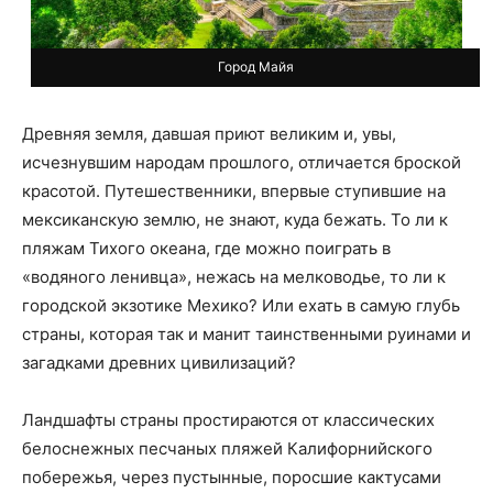
Город Майя
Древняя земля, давшая приют великим и, увы,
исчезнувшим народам прошлого, отличается броской
красотой. Путешественники, впервые ступившие на
мексиканскую землю, не знают, куда бежать. То ли к
пляжам Тихого океана, где можно поиграть в
«водяного ленивца», нежась на мелководье, то ли к
городской экзотике Мехико? Или ехать в самую глубь
страны, которая так и манит таинственными руинами и
загадками древних цивилизаций?
Ландшафты страны простираются от классических
белоснежных песчаных пляжей Калифорнийского
побережья, через пустынные, поросшие кактусами