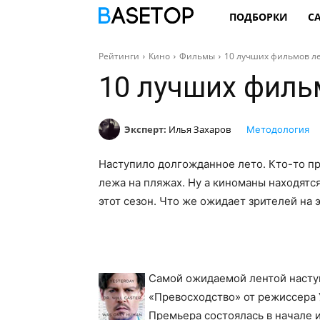
ПОДБОРКИ
С
Рейтинги
Кино
Фильмы
10 лучших фильмов ле
10 лучших филь
Эксперт:
Илья Захаров
Методология
Наступило долгожданное лето. Кто-то пр
лежа на пляжах. Ну а киноманы находятс
этот сезон. Что же ожидает зрителей на 
Самой ожидаемой лентой наступ
«Превосходство» от режиссера 
Премьера состоялась в начале 