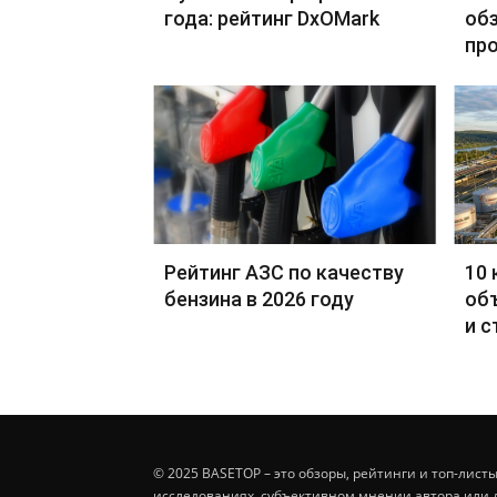
года: рейтинг DxOMark
обз
пр
Рейтинг АЗС по качеству
10 
бензина в 2026 году
об
и с
© 2025 BASETOP – это обзоры, рейтинги и топ-лис
исследованиях, субъективном мнении автора или 