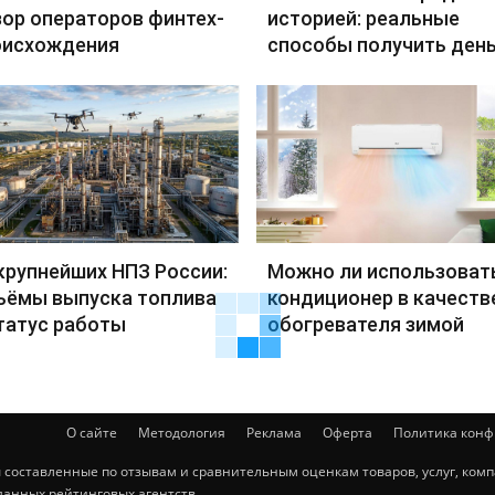
ор операторов финтех-
историей: реальные
оисхождения
способы получить день
крупнейших НПЗ России:
Можно ли использоват
ъёмы выпуска топлива
кондиционер в качеств
татус работы
обогревателя зимой
О сайте
Методология
Реклама
Оферта
Политика кон
ты составленные по отзывам и сравнительным оценкам товаров, услуг, ко
данных рейтинговых агентств.