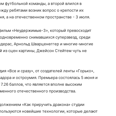
ом футбольной команды, а второй влился в
жду ребятами возник вопрос о крепости их
я, а на отечественном пространстве - 3 июля.
фильм «Неудержимые-3», который превосходит
 одновременно снимавшихся суперзвезд, среди
ндерас, Арнольд Шварценеггер и многие-многие
й из сцен картины, Джейсон Стейтем чуть не
ия «Все и сразу», от создателей ленты «Горько»,
задора и остроумия. Премьера состоялась 5 июня и
7.26 баллов, что является вполне высоким
менного отечественного производства.
должением «Как приручить дракона» студии
спользуются новейшие технологии, которые делают