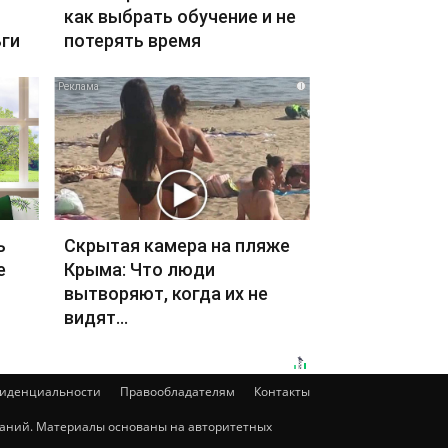
как выбрать обучение и не
ги
потерять время
i
ь
Скрытая камера на пляже
е
Крыма: Что люди
вытворяют, когда их не
видят...
фиденциальности
Правообладателям
Контакты
мпаний. Материалы основаны на авторитетных