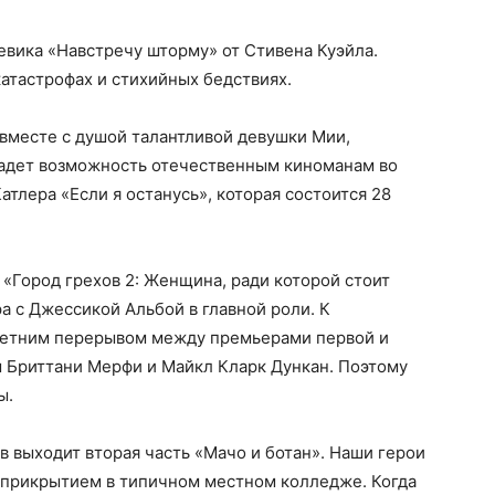
евика «Навстречу шторму» от Стивена Куэйла.
атастрофах и стихийных бедствиях.
вместе с душой талантливой девушки Мии,
падет возможность отечественным киноманам во
атлера «Если я останусь», которая состоится 28
«Город грехов 2: Женщина, ради которой стоит
а с Джессикой Альбой в главной роли. К
илетним перерывом между премьерами первой и
ы Бриттани Мерфи и Майкл Кларк Дункан. Поэтому
ы.
 выходит вторая часть «Мачо и ботан». Наши герои
 прикрытием в типичном местном колледже. Когда