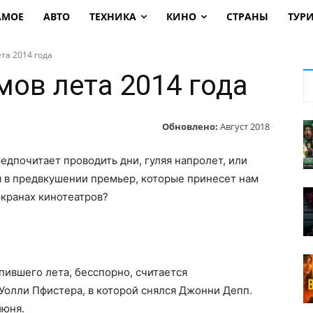
АМОЕ
АВТО
ТЕХНИКА
КИНО
СТРАНЫ
ТУР
та 2014 года
мов лета 2014 года
Обновлено:
Август 2018
едпочитает проводить дни, гуляя напролет, или
я в предвкушении премьер, которые принесет нам
экранах кинотеатров?
ившего лета, бесспорно, считается
Уолли Пфистера, в которой снялся Джонни Депп.
июня.