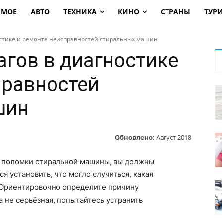
АМОЕ
АВТО
ТЕХНИКА
КИНО
СТРАНЫ
ТУР
остике и ремонте неисправностей стиральных машин
агов в диагностике
правностей
шин
Обновлено:
Август 2018
у поломки стиральной машины, вы должны
 установить, что могло случиться, какая
 Ориентировочно определите причину
а не серьёзная, попытайтесь устранить