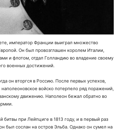
чете, император Франции выиграл множество
Европой. Он был провозглашен королем Италии,
ами и флотом, отдал Голландию во владение своему
 его военных достижений.
огда он вторгся в Россию. После первых успехов,
, наполеоновское войско потерпело ряд поражений,
занскому движению. Наполеон бежал обратно во
армии.
 битвы при Лейпциге в 1813 году, и в первый раз
еон был сослан на остров Эльба. Однако он сумел на