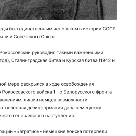
еды был единственным человеком в истории СССР,
ьши и Советского Союза.
 Рокоссовский руководил такими важнейшими
од), Сталинградская битва и Курская битва (1942 и
ной мере раскрылся в ходе освобождения
 Рокоссовского войска 1-го Белорусского фронта
правлениям, лишив немцев возможности
готовленная дезинформация дала немецкому
есте генерального наступления.
ерации «Багратион» немецкие войска потерпели