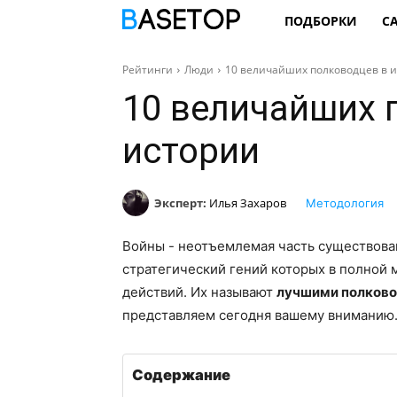
ПОДБОРКИ
С
Рейтинги
Люди
10 величайших полководцев в 
10 величайших 
истории
Эксперт:
Илья Захаров
Методология
Войны - неотъемлемая часть существован
стратегический гений которых в полной 
действий. Их называют
лучшими полково
представляем сегодня вашему вниманию
Содержание