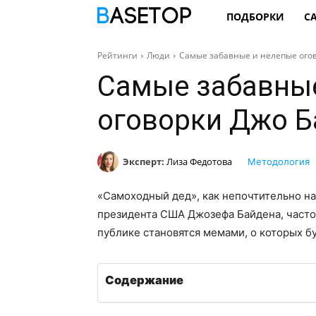
ПОДБОРКИ
С
Рейтинги
Люди
Самые забавные и нелепые огов
Самые забавные
оговорки Джо Б
Эксперт:
Лиза Федотова
Методология
«Самоходный дед», как непочтительно н
президента США Джозефа Байдена, часто 
публике становятся мемами, о которых б
Содержание