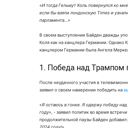
«
И тогда Гельмут Коль повернулся ко мне 
если бы взяли лондонскую Times и узнал
парламента...»
В своем выступлении Байден дважды упом
Коля как на канцлера Германии. Однако Ко
канцлером Германии была Ангела Мерке
1. Победа над Трампом 
После неудачного участия в телевизион
заявил о своем намерении победить на
в
«
Я остаюсь в гонке. Я одержу победу над
году
», - заявил политик во время встреч
продолжительной паузы Байден добавил:
2024 году!
»