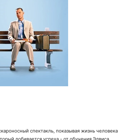
скароносный спектакль, показывая жизнь человека
торый добивается успеха - от обучения Элвиса