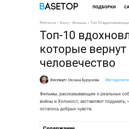
ПОДБОРКИ
С
Рейтинги
Кино
Фильмы
Топ-10 вдохновляющих
Топ-10 вдохнов
которые вернут 
человечество
Эксперт:
Оксана Бурунова
Методологи
Фильмы, рассказывающие о реальных соб
войны и Холокост, заставляют подумать, ч
осталось добрых чувств.
Содержание