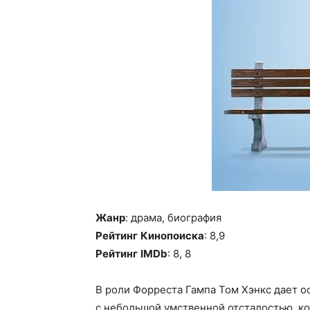
Жанр
: драма, биография
Рейтинг
Кинопоиска
: 8,9
Рейтинг
IMDb
: 8, 8
В роли Форреста Гампа Том Хэнкс дает о
с небольшой умственной отсталостью, ко