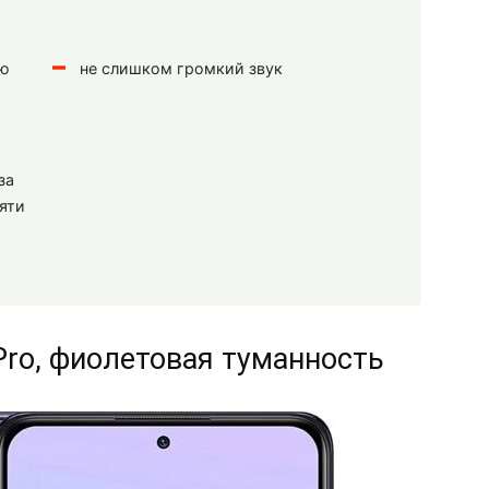
ую
не слишком громкий звук
за
яти
 Pro, фиолетовая туманность