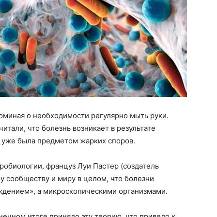
поминая о необходимости регулярно мыть руки.
читали, что болезнь возникает в результате
я уже была предметом жарких споров.
икробиологии, француз Луи Пастер (создатель
у сообществу и миру в целом, что болезни
ждением», а микроскопическими организмами.
ечном итоге приняло эту теорию, что привело к