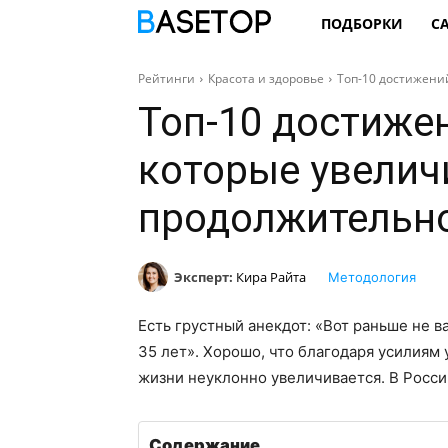
ПОДБОРКИ
С
Рейтинги
Красота и здоровье
Топ-10 достижени
Топ-10 достиже
которые увелич
продолжительн
Эксперт:
Кира Райта
Методология
Есть грустный анекдот: «Вот раньше не в
35 лет». Хорошо, что благодаря усилия
жизни неуклонно увеличивается. В России
Содержание