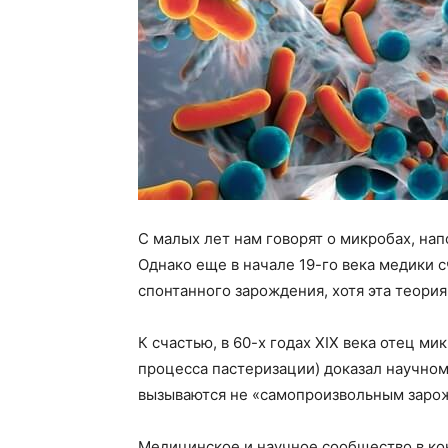
С малых лет нам говорят о микробах, на
Однако еще в начале 19-го века медики с
спонтанного зарождения, хотя эта теори
К счастью, в 60-х годах XIX века отец м
процесса пастеризации) доказал научном
вызываются не «самопроизвольным заро
Медицинское и научное сообщество в кон