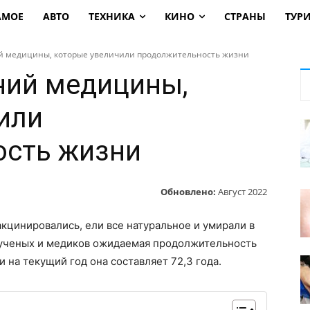
АМОЕ
АВТО
ТЕХНИКА
КИНО
СТРАНЫ
ТУР
й медицины, которые увеличили продолжительность жизни
ний медицины,
или
ость жизни
Обновлено:
Август 2022
акцинировались, ели все натуральное и умирали в
м ученых и медиков ожидаемая продолжительность
 на текущий год она составляет 72,3 года.