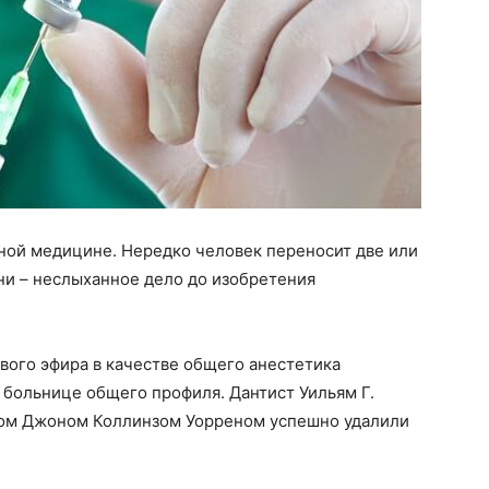
ной медицине. Нередко человек переносит две или
ни – неслыханное дело до изобретения
вого эфира в качестве общего анестетика
й больнице общего профиля. Дантист Уильям Г.
ом Джоном Коллинзом Уорреном успешно удалили