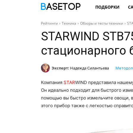
ПОДБОРКИ
С
Рейтинги
Техника
Обзоры и тесты техники
ST
STARWIND STB75
стационарного 
Эксперт:
Надежда Силантьева
Методол
Компания
STAR
WIND представила нашем
Он идеально подходит для быстрого изме
помощью вы быстро измельчите овощи, вз
этого прибор также с легкостью справится