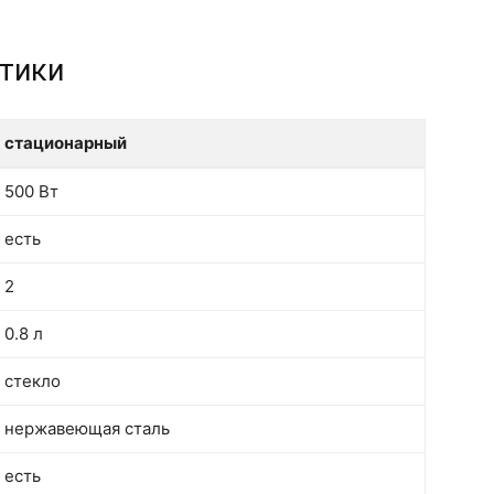
стики
стационарный
стационарный
500 Вт
есть
2
0.8 л
стекло
нержавеющая сталь
есть