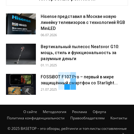
Hisense представил в Москве новую
линейку телевизоров с технологией RGB
MiniLED
06.07.2026
Вертикальный пылесос Neatsvor G10:
мощь, стиль и функциональность за
разумные деньги
01.11.2025
FOSSiBOT F107 Pro – первый в мире
защищённый смартфон со Starlight...
21.07.2025
О сайте
Методология
Реклама
Оферта
Политика конфиденциальности
Правообладателям
Контакты
© 2025 BASETOP – это обзоры, рейтинги и топ-листы составленные