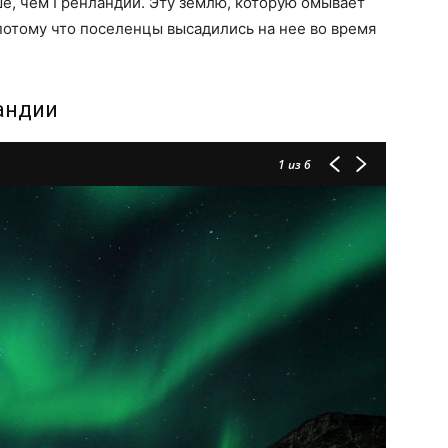
ше, чем Гренландии. Эту землю, которую омывает
потому что поселенцы высадились на нее во время
андии
1
из 6