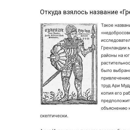
Откуда взялось название «Г
Такое назван
«недобросов
исследовател
Гренландии м
районы на ю
растительнос
было выбран
привлечению 
труд Ари Муд
копия его раб
предположите
объяснению 
скептически.