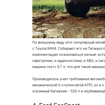
По внешнему виду этот популярный китай
с Toyota RAV4. Собирают его на Таганро
комплектацию пожаловаться нельзя: есть
парктроник, и аудиосистема, и ABS, и си
машина «ест» 6.7 л, что для такой махин
Производитель учел требования автомоби
механической 5-ступенчатой КПП, но и с
огромный багажник - 520 л и неубиваему