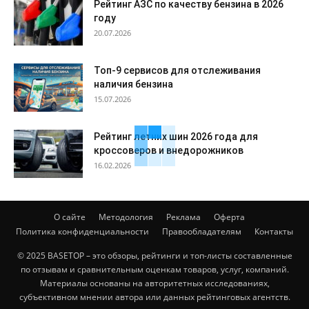
Рейтинг АЗС по качеству бензина в 2026
году
20.07.2026
Топ-9 сервисов для отслеживания
наличия бензина
15.07.2026
Рейтинг летних шин 2026 года для
кроссоверов и внедорожников
16.02.2026
О сайте
Методология
Реклама
Оферта
Политика конфиденциальности
Правообладателям
Контакты
© 2025 BASETOP – это обзоры, рейтинги и топ-листы составленные
по отзывам и сравнительным оценкам товаров, услуг, компаний.
Материалы основаны на авторитетных исследованиях,
субъективном мнении автора или данных рейтинговых агентств.