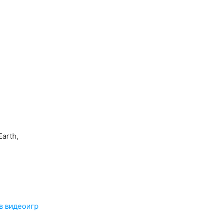
Earth,
в видеоигр