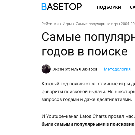
ПОДБОРКИ
С
Рейтинги
Игры
Самые популярные игры 2004-202
Самые популярн
годов в поиске
Эксперт:
Илья Захаров
Методология
Каждый год появляются отличные игры дл
фавориты поисковой выдачи. Но некоторы
запросов годами и даже десятилетиями.
И Youtube-канал Latos Charts провел мас
были самыми популярными в поисковика