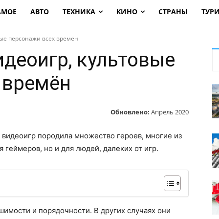
АМОЕ
АВТО
ТЕХНИКА
КИНО
СТРАНЫ
ТУР
вые персонажи всех времён
идеоигр, культовые
 времён
Обновлено:
Апрель 2020
 видеоигр породила множество героев, многие из
 геймеров, но и для людей, далеких от игр.
шимости и порядочности. В других случаях они