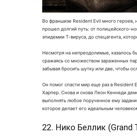
Во франшизе Resident Evil много героев,
прошел долгий путь: от полицейского-но
эпидемии Т-вируса, до спецагента, котор
Несмотря на непреодолимые, казалось бы,
сражаясь со множеством зараженных пар
забывая бросить шутку или две, чтобы о
Он помог спасти мир еще раз в Resident 
Харпер. Снова и снова Леон Кеннеди дем
выполнять любое порученное ему задани
которое делает его идеальным человеком
22. Нико Беллик (Grand T