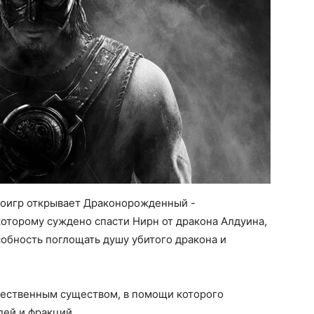
еоигр открывает Драконорожденный -
оторому суждено спасти Нирн от дракона Алдуина,
обность поглощать душу убитого дракона и
щественным существом, в помощи которого
ей и фракций.