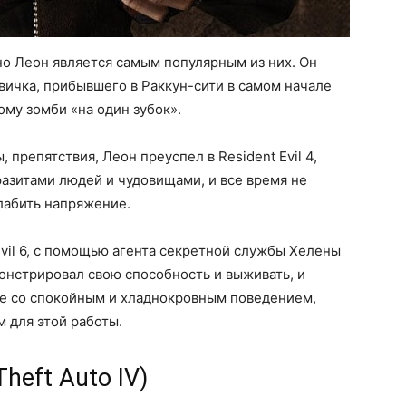
 но Леон является самым популярным из них. Он
вичка, прибывшего в Раккун-сити в самом начале
ому зомби «на один зубок».
 препятствия, Леон преуспел в Resident Evil 4,
азитами людей и чудовищами, и все время не
слабить напряжение.
Evil 6, с помощью агента секретной службы Хелены
онстрировал свою способность и выживать, и
е со спокойным и хладнокровным поведением,
 для этой работы.
heft Auto IV)