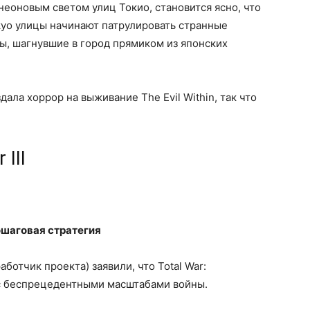
неоновым светом улиц Токио, становится ясно, что
okyo улицы начинают патрулировать странные
, шагнувшие в город прямиком из японских
здала хоррор на выживание The Evil Within, так что
III
ошаговая стратегия
аботчик проекта) заявили, что Total War:
 с беспрецедентными масштабами войны.