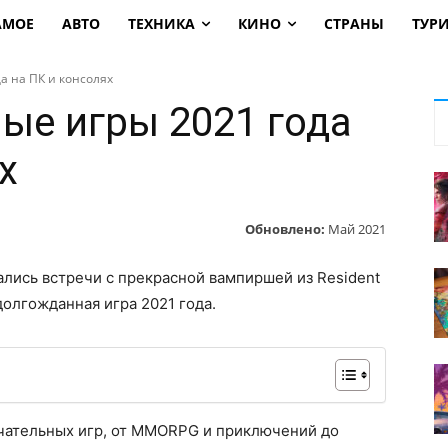
АМОЕ
АВТО
ТЕХНИКА
КИНО
СТРАНЫ
ТУР
а на ПК и консолях
е игры 2021 года
х
Обновлено:
Май 2021
лись встречи с прекрасной вампиршей из Resident
 долгожданная игра 2021 года.
ечательных игр, от MMORPG и приключений до