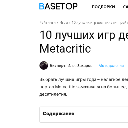
ПОДБОРКИ
С
Рейтинги
Игры
10 лучших игр десятилетия, рейт
10 лучших игр д
Metacritic
Эксперт:
Илья Захаров
Методология
Выбрать лучшие игры года – нелегкое д
портал Metacritic замахнулся на большее
десятилетия.
Содержание