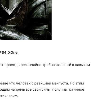
 PS4, XOne
ет проект, чрезвычайно требовательный к навыкам
разве что человек с реакцией мангуста. Но этим
ющим напрячь все свои силы, получив истинное
отивником.