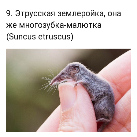
9. Этрусская землеройка, она
же многозубка-малютка
(Suncus etruscus)