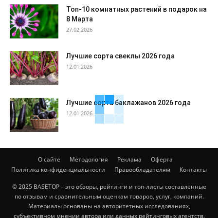
Топ-10 комнатных растений в подарок на
8 Марта
27.02.2026
Лучшие сорта свеклы 2026 года
12.01.2026
Лучшие сорта баклажанов 2026 года
12.01.2026
О сайте
Методология
Реклама
Оферта
Политика конфиденциальности
Правообладателям
Контакты
© 2025 BASETOP – это обзоры, рейтинги и топ-листы составленные
по отзывам и сравнительным оценкам товаров, услуг, компаний.
Материалы основаны на авторитетных исследованиях,
субъективном мнении автора или данных рейтинговых агентств.