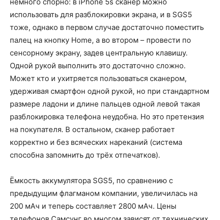
немного спорно: в iPhone 5s сканер можно
использовать для разблокировки экрана, и в SGS5
тоже, однако в первом случае достаточно поместить
палец на кнопку Home, а во втором – провести по
сенсорному экрану, задев центральную клавишу.
Одной рукой выполнить это достаточно сложно.
Может кто и ухитряется пользоваться сканером,
удерживая смартфон одной рукой, но при стандартном
размере ладони и длине пальцев одной левой такая
разблокировка телефона неудобна. Но это претензия
на покупателя. В остальном, сканер работает
корректно и без всяческих нареканий (система
способна запомнить до трёх отпечатков).
Ёмкость аккумулятора SGS5, по сравнению с
предыдущим флагманом компании, увеличилась на
200 мАч и теперь составляет 2800 мАч. Цены
телефонов Самсунг во многом зависят от технических