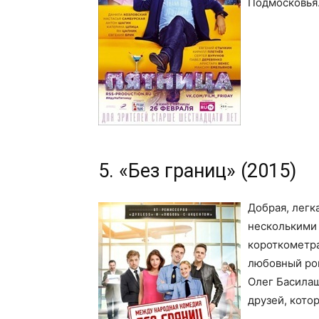
Подмосковья.
5. «Без границ» (2015)
Добрая, легк
несколькими 
короткометра
любовный ро
Олег Басилаш
друзей, кото