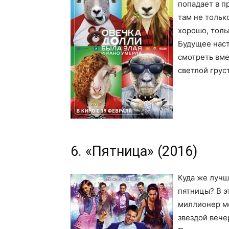
попадает в п
там не тольк
хорошо, толь
Будущее наст
смотреть вме
светлой грус
6. «Пятница» (2016)
Куда же лучш
пятницы? В э
миллионер м
звездой вечер