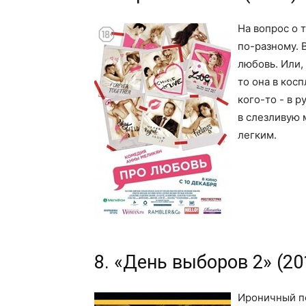
На вопрос о 
по-разному. 
любовь. Или,
то она в кос
кого-то - в 
в слезливую 
легким.
8. «День выборов 2» (20
Ироничный п