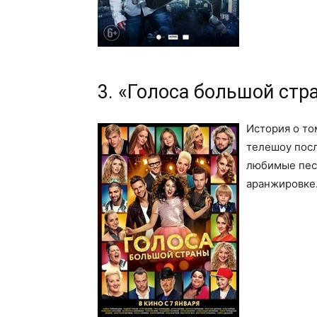
3. «Голоса большой стр
История о то
телешоу посл
любимые пес
аранжировке