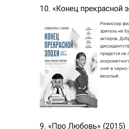
10. «Конец прекрасной э
Режиссер фил
зритель не б
актеров. Доб
диссидентств
придется не 
искрометного
снят в черно
веселый.
9. «Про Любовь» (2015)