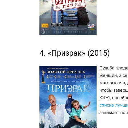
4. «Призрак» (2015)
Судьба-злоде
женщин, а се
матерью и од
чтобы заверш
ЮГ-1, новейш
списке лучши
занимает поч