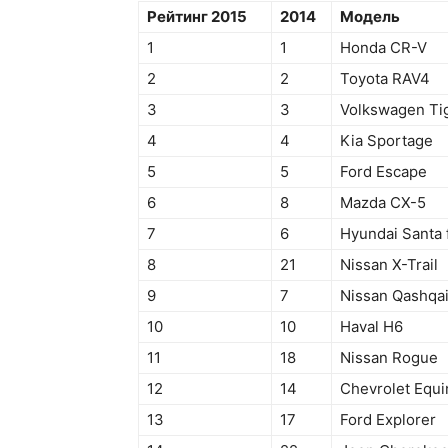
Рейтинг 2015
2014
Модель
1
1
Honda CR-V
2
2
Toyota RAV4
3
3
Volkswagen Ti
4
4
Kia Sportage
5
5
Ford Escape
6
8
Mazda CX-5
7
6
Hyundai Santa 
8
21
Nissan X-Trail
9
7
Nissan Qashqa
10
10
Haval H6
11
18
Nissan Rogue
12
14
Chevrolet Equi
13
17
Ford Explorer