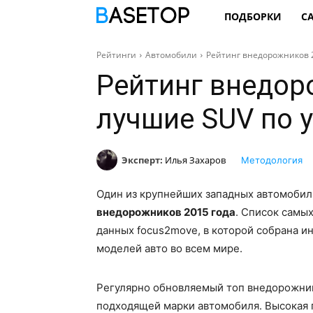
ПОДБОРКИ
С
Рейтинги
Автомобили
Рейтинг внедорожников 
Рейтинг внедор
лучшие SUV по 
Эксперт:
Илья Захаров
Методология
Один из крупнейших западных автомобил
внедорожников 2015 года
. Список самы
данных focus2move, в которой собрана 
моделей авто во всем мире.
Регулярно обновляемый топ внедорожник
подходящей марки автомобиля. Высокая п