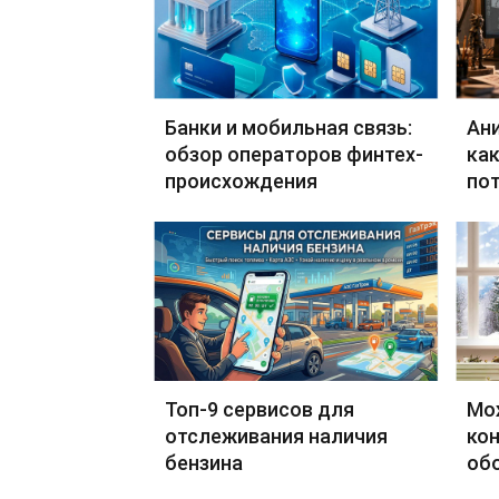
Банки и мобильная связь:
Ан
обзор операторов финтех-
как
происхождения
по
Топ-9 сервисов для
Мо
отслеживания наличия
кон
бензина
об