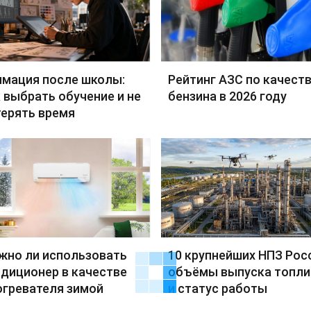
имация после школы:
Рейтинг АЗС по качест
 выбрать обучение и не
бензина в 2026 году
терять время
жно ли использовать
10 крупнейших НПЗ Рос
диционер в качестве
объёмы выпуска топли
огревателя зимой
и статус работы