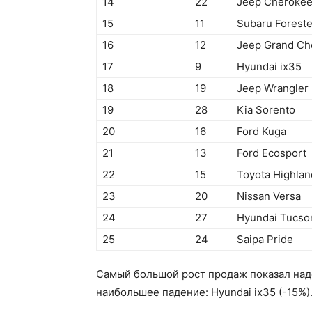
14
22
Jeep Cheroke
15
11
Subaru Foreste
16
12
Jeep Grand Ch
17
9
Hyundai ix35
18
19
Jeep Wrangler
19
28
Kia Sorento
20
16
Ford Kuga
21
13
Ford Ecosport
22
15
Toyota Highlan
23
20
Nissan Versa
24
27
Hyundai Tucso
25
24
Saipa Pride
Самый большой рост продаж показал наде
наибольшее падение: Hyundai ix35 (-15%)