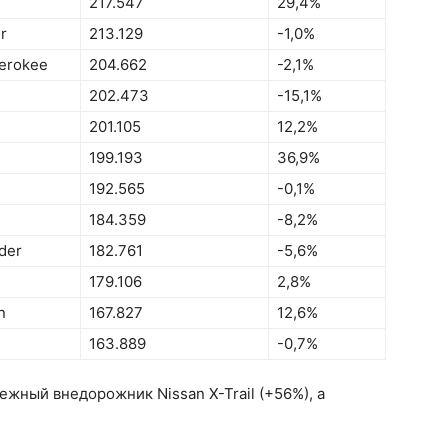
e
217.547
29,4%
r
213.129
-1,0%
erokee
204.662
-2,1%
202.473
-15,1%
201.105
12,2%
199.193
36,9%
192.565
-0,1%
184.359
-8,2%
der
182.761
-5,6%
179.106
2,8%
n
167.827
12,6%
163.889
-0,7%
жный внедорожник Nissan X-Trail (+56%), а
.