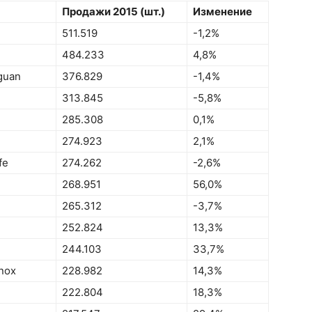
Продажи 2015 (шт.)
Изменение
511.519
-1,2%
484.233
4,8%
guan
376.829
-1,4%
313.845
-5,8%
285.308
0,1%
274.923
2,1%
fe
274.262
-2,6%
268.951
56,0%
i
265.312
-3,7%
252.824
13,3%
244.103
33,7%
nox
228.982
14,3%
222.804
18,3%