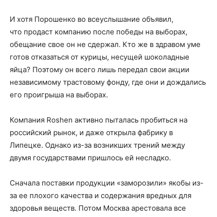
И хотя
Порошенко во всеуслышание
объявил,
что
прода
ст
компанию после победы на выборах,
обещание свое он не сдержал
.
К
то же в здравом уме
готов отказаться от курицы, несущей шоколадные
яйца? Поэтому он всего лишь передал свои акции
независимому трастовому фонду, где они и дождались
его проигрыша на выборах.
К
омпания
Roshen
активно
пыталась
пробиться
на
российский рынок,
и даже открыла фабрику в
Липецке.
О
днако из-за возникших трений между
двумя государствами пришлось ей несладко.
Сначала поставки продукции
«
заморозили
»
якобы из-
за
ее
плохого качества
и содержания
вредны
х
для
здоровья веществ. Потом Москва арестовала все