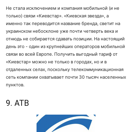
Не стала исключением и компания мобильной (и не
только) связи «
Киевстар
». «Киевская звезда»
,
а
именно так переводится название бренда
,
светит на
украинском небосклоне уже почти четверть века и
отнюдь не собирается сдавать позиции
.
Н
а настоящий
день это
-
один из крупнейших операторов мобильной
связи
во
всей Европе. Получить выгодный тариф от
«
Киевстар
» можно не только в городах, но и
в
отдаленных
селах
, поскольку
телекоммуникационная
сеть компании охватывает почти 30 тыс
яч
населенных
пунктов.
9. АТВ