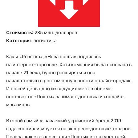
Стоимость
: 285 млн
.
долларов
Категория
: логистика
Как и «Розетка», «Нова
пошта
» поднялась
на
интернет-торговле
. Хотя компания была основана в
начале
21
века, бурно расширяться она
начала
только
с ростом популярности
онлайн-продаж
.
И по сей день одно из ведущих мест в объеме
поставок от «
Пошты
» занимает доставка из онлайн-
магазинов.
Второй
самы
й
узнаваемы
й
украински
й
бренд 2019
года с
пециализируется на экспресс-доставке товаров.
Правда, как оказалось, для «
Пошты
» в конкурентной