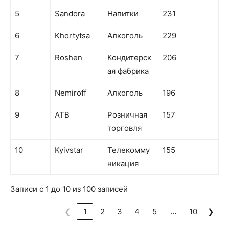
5
Sandora
Напитки
231
6
Khortytsa
Алкоголь
229
7
Roshen
Кондитерск
206
ая фабрика
8
Nemiroff
Алкоголь
196
9
ATB
Розничная
157
торговля
10
Kyivstar
Телекомму
155
никация
Записи с 1 до 10 из 100 записей
…
❮
1
2
3
4
5
10
❯