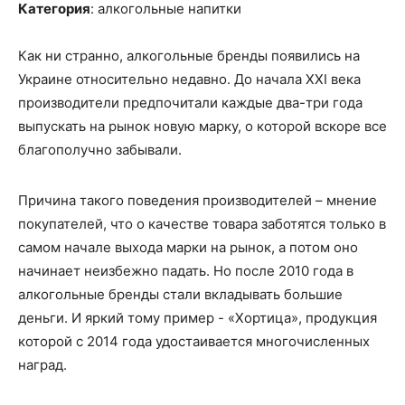
Категория
: алкогольные напитки
Как ни странно, а
лкогольные бренды
появились
на
Украине
относительно
недавно
.
Д
о
начала
XXI века
производители предпочитали каждые два-три года
выпускать на рынок новую марку, о которой
вскоре
все
благополучно забывали.
Причина
такого поведения производителей
– мнение
покупателей, что о качестве товара заботятся только в
самом начале выхода марки на рынок, а потом оно
начинает неизбежно падать. Но после 2010 г
ода
в
алкогольные бренды стали вкладывать
большие
деньги
.
И яркий тому пример
-
«
Хортица
»
, продукция
которой
с
2014 года удостаивается многочисленных
наград.