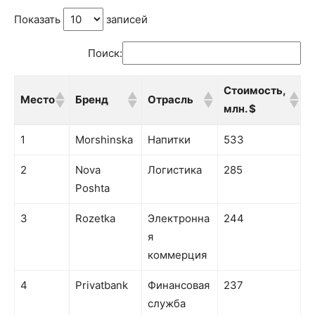
Показать
записей
Поиск:
Стоимость,
Место
Бренд
Отрасль
млн. $
Место
Бренд
Отрасль
Стоимость,
1
Morshinska
Напитки
533
млн. $
2
Nova
Логистика
285
Poshta
3
Rozetka
Электронна
244
я
коммерция
4
Privatbank
Финансовая
237
служба