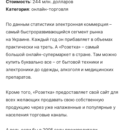
Стоимость
: 244 млн
.
долларов
Категория
:
онлайн-торговля
По данным статистики э
лектронная коммерция –
самый быстроразвивающийся сегмент рынка
на
У
краине. Каждый год он прибавляет в объемах
практически на треть.
А
«Розетка» – самый
большой
онлайн-супермаркет
в стране
. Там
можно
купить буквально все – от бытовой техники и
электроники до одежды, алкоголя и медицинских
препаратов.
Кроме
того, «Розетка» предоставляет свой сайт для
всех желающих продавать свою собственную
продукцию через уже налаженные и популярные у
населения торговые каналы.
А ведь если бы в 2005 году производители