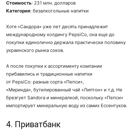
Стоимость
: 231 млн
.
долларов
Категория
: безалкогольные напитки
Хотя «
Сандора
» уже лет десять принадлежит
международному холдингу
PepsiCo
,
она еще
до
покупки единолично держала практически половину
украинского рынка соков.
А после покупки к ассортименту компании
прибавились и традиционные напитки
от
PepsiCo
:
разные сорта «Пепси»,
«
Миринда
»,
бутилированный
чай «
Липтон
» и т.д. Не
брезгует
Sandora
и минералкой
, поскольку
«Пепси»
импортирует минеральную воду из самих Ессентуков.
4. Приват
б
анк