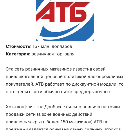
Стоимость
: 157 млн
.
долларов
Категория
: розничная торговля
Эт
а
сеть
розничных магазинов
известна своей
привлекательной
ценов
ой
политик
ой для бережливых
покупателей.
АТВ
работа
е
т по
дискаунтной
модели
, то
есть
цены в
сети
обычно ниже среднерыночных.
Хотя
конфликт на Донбассе
сильно повлиял на точки
продажи сети
(
в зоне военных действий
пришлось
закрыть
более 150 магазинов
)
АТВ по-
прежнему
является
одн
им
из самых сильных игроков