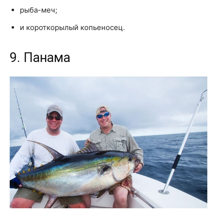
рыба-меч;
и короткорылый копьеносец.
9. Панама