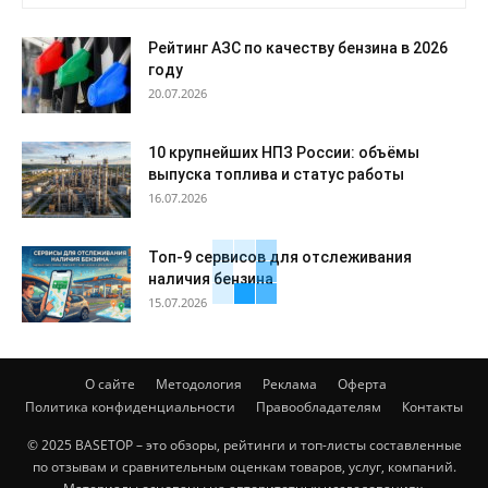
Рейтинг АЗС по качеству бензина в 2026
году
20.07.2026
10 крупнейших НПЗ России: объёмы
выпуска топлива и статус работы
16.07.2026
Топ-9 сервисов для отслеживания
наличия бензина
15.07.2026
О сайте
Методология
Реклама
Оферта
Политика конфиденциальности
Правообладателям
Контакты
© 2025 BASETOP – это обзоры, рейтинги и топ-листы составленные
по отзывам и сравнительным оценкам товаров, услуг, компаний.