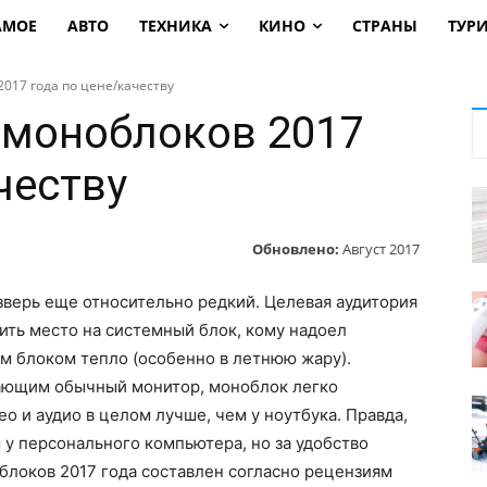
АМОЕ
АВТО
ТЕХНИКА
КИНО
СТРАНЫ
ТУР
017 года по цене/качеству
 моноблоков 2017
честву
Обновлено:
Август 2017
зверь еще относительно редкий. Целевая аудитория
тить место на системный блок, кому надоел
м блоком тепло (особенно в летнюю жару).
ающим обычный монитор, моноблок легко
ео и аудио в целом лучше, чем у ноутбука. Правда,
 у персонального компьютера, но за удобство
блоков 2017 года составлен согласно рецензиям