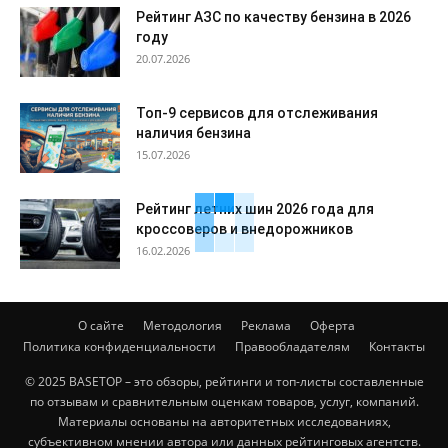
Рейтинг АЗС по качеству бензина в 2026
году
20.07.2026
Топ-9 сервисов для отслеживания
наличия бензина
15.07.2026
Рейтинг летних шин 2026 года для
кроссоверов и внедорожников
16.02.2026
О сайте
Методология
Реклама
Оферта
Политика конфиденциальности
Правообладателям
Контакты
© 2025 BASETOP – это обзоры, рейтинги и топ-листы составленные
по отзывам и сравнительным оценкам товаров, услуг, компаний.
Материалы основаны на авторитетных исследованиях,
субъективном мнении автора или данных рейтинговых агентств.