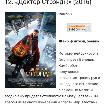
12. «Доктор Стрэндж» (2016)
IMDb: 8
Жанр: фэнтези, боевик
История нейрохирурга
(его играет Бенедикт
Камбербэтч),
получившего
серьезную травму рук и
нашедшего исцеление
с помощью магии. А
заодно ему придется столкнуться с могущественным
врагом из темного измерения и спасти мир. Местами