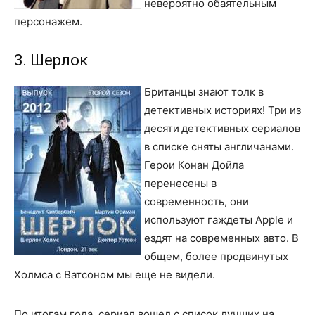
невероятно обаятельным
персонажем.
3. Шерлок
Британцы знают толк в
детективных историях! Три из
десяти
детективных сериалов
в списке сняты англичанами.
Герои Конан Дойла
перенесены в
современность, они
используют гаждеты Apple и
ездят на современных авто. В
общем, более продвинутых
Холмса с Ватсоном мы еще не видели.
По итогам года, сериал вошел с список лучших на