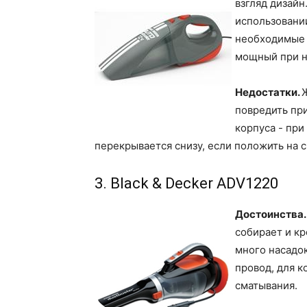
взгляд дизайн
использовани
необходимые н
мощный при н
Недостатки.
повредить при
корпуса - при
перекрывается снизу, если положить на с
3. Black & Decker ADV1220
Достоинства
собирает и к
много насадок
провод, для к
сматывания.