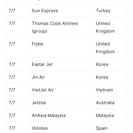
7/7
Sun Express
Turkey
7/7
Thomas Cook Airlines
United
(group)
Kingdom
7/7
Flybe
United
Kingdom
7/7
Eastar Jet
Korea
7/7
Jin Air
Korea
7/7
VietJet Air
Vietnam
7/7
Jetstar
Australia
7/7
AirAsia Malaysia
Malaysia
7/7
Volotea
Spain