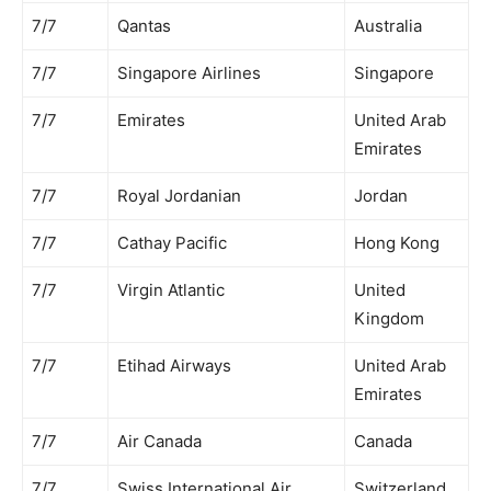
7/7
Qantas
Australia
7/7
Singapore Airlines
Singapore
7/7
Emirates
United Arab
Emirates
7/7
Royal Jordanian
Jordan
7/7
Cathay Pacific
Hong Kong
7/7
Virgin Atlantic
United
Kingdom
7/7
Etihad Airways
United Arab
Emirates
7/7
Air Canada
Canada
7/7
Swiss International Air
Switzerland